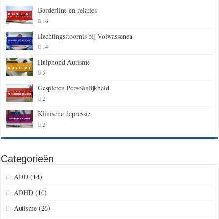
Borderline en relaties
16
Hechtingsstoornis bij Volwassenen
14
Hulphond Autisme
5
Gespleten Persoonlijkheid
2
Klinische depressie
2
Categorieën
ADD
(14)
ADHD
(10)
Autisme
(26)