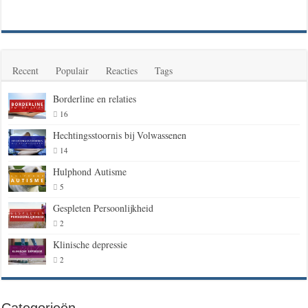
Recent
Populair
Reacties
Tags
Borderline en relaties
16
Hechtingsstoornis bij Volwassenen
14
Hulphond Autisme
5
Gespleten Persoonlijkheid
2
Klinische depressie
2