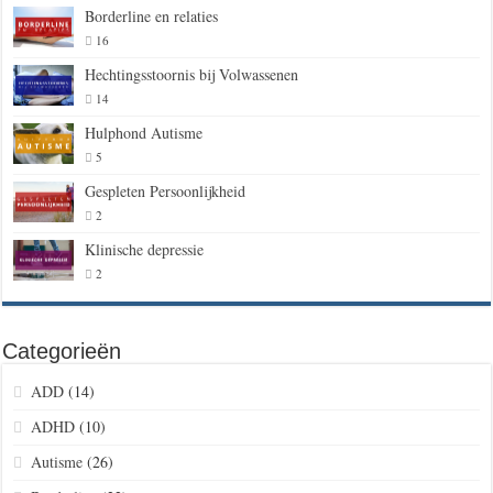
Borderline en relaties
16
Hechtingsstoornis bij Volwassenen
14
Hulphond Autisme
5
Gespleten Persoonlijkheid
2
Klinische depressie
2
Categorieën
ADD
(14)
ADHD
(10)
Autisme
(26)