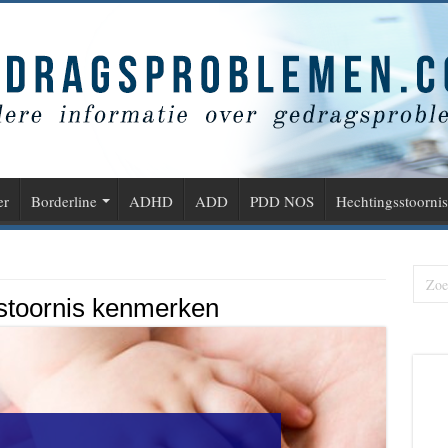
er
Borderline
ADHD
ADD
PDD NOS
Hechtingsstoornis
stoornis kenmerken