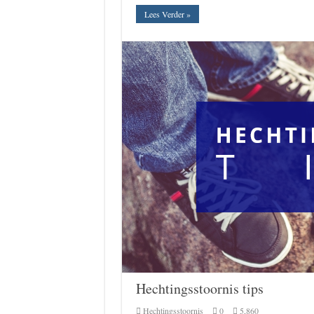
Lees Verder »
Hechtingsstoornis tips
Hechtingsstoornis
0
5,860