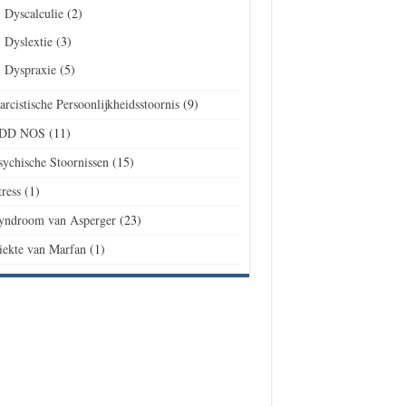
Dyscalculie
(2)
Dyslextie
(3)
Dyspraxie
(5)
arcistische Persoonlijkheidsstoornis
(9)
DD NOS
(11)
sychische Stoornissen
(15)
tress
(1)
yndroom van Asperger
(23)
iekte van Marfan
(1)