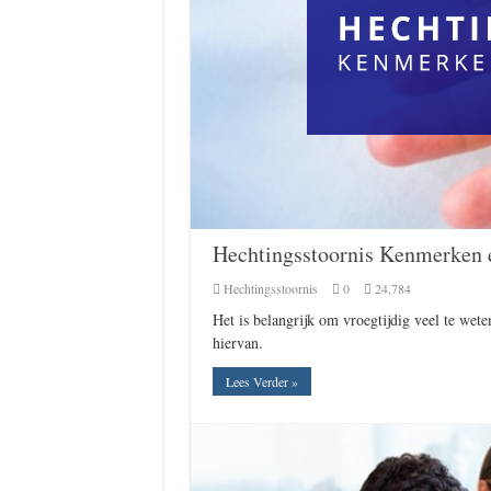
Hechtingsstoornis Kenmerken
Hechtingsstoornis
0
24,784
Het is belangrijk om vroegtijdig veel te we
hiervan.
Lees Verder »