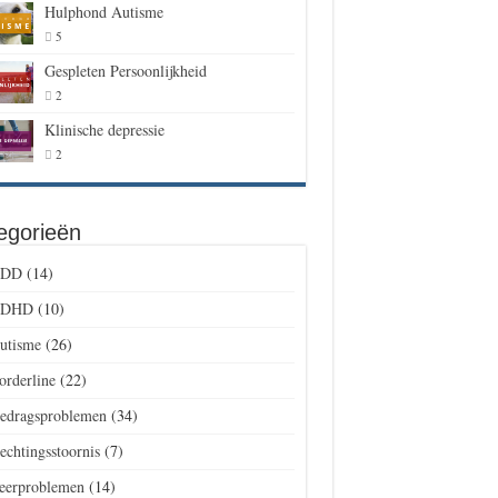
Hulphond Autisme
5
Gespleten Persoonlijkheid
2
Klinische depressie
2
egorieën
DD
(14)
DHD
(10)
utisme
(26)
orderline
(22)
edragsproblemen
(34)
echtingsstoornis
(7)
eerproblemen
(14)