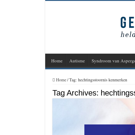
Home
Autisme
Syndroom van Asperg
Home
/
Tag:
hechtingsstoornis kenmerken
Tag Archives:
hechtings