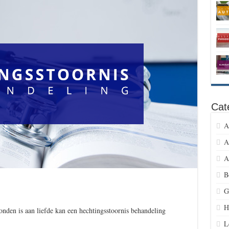
Cat
A
A
A
B
G
H
onden is aan liefde kan een hechtingsstoornis behandeling
L