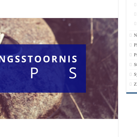
N
P
P
S
S
Z