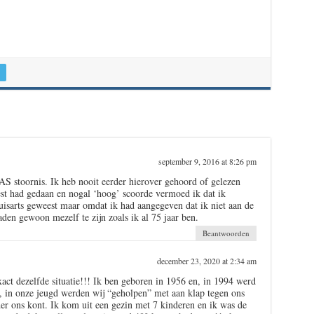
september 9, 2016 at 8:26 pm
 AS stoornis. Ik heb nooit eerder hierover gehoord of gelezen
est had gedaan en nogal ‘hoog’ scoorde vermoed ik dat ik
huisarts geweest maar omdat ik had aangegeven dat ik niet aan de
aden gewoon mezelf te zijn zoals ik al 75 jaar ben.
Beantwoorden
december 23, 2020 at 2:34 am
xact dezelfde situatie!!! Ik ben geboren in 1956 en, in 1994 werd
 in onze jeugd werden wij “geholpen” met aan klap tegen ons
er ons kont. Ik kom uit een gezin met 7 kinderen en ik was de