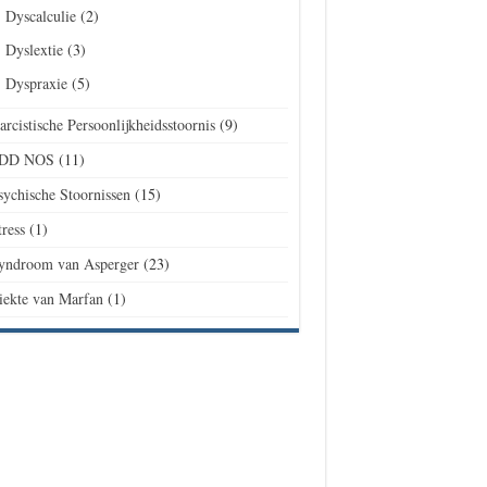
Dyscalculie
(2)
Dyslextie
(3)
Dyspraxie
(5)
arcistische Persoonlijkheidsstoornis
(9)
DD NOS
(11)
sychische Stoornissen
(15)
tress
(1)
yndroom van Asperger
(23)
iekte van Marfan
(1)