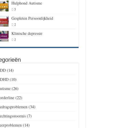
Hulphond Autisme
5
Gespleten Persoonlijkheid
2
Klinische depressie
2
egorieën
DD
(14)
DHD
(10)
utisme
(26)
orderline
(22)
edragsproblemen
(34)
echtingsstoornis
(7)
eerproblemen
(14)