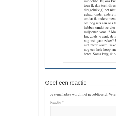
middelste. Bij ons kw
toen ik dan toch dire
die(gelukkig) net nie
gehad, onder andere 
omdat ik andere mense
om nog iets aan ons t
hebben omdat ze vier 
miljoenen voor!!! Maa
En, zoals je zegt, de 
nog wel gaan zeker? E
niet meer waard, zeke
nog een hele hoop and
beter. Soms krijg ik de
Geef een reactie
Je e-mailadres wordt niet gepubliceerd.
Vere
*
Reactie