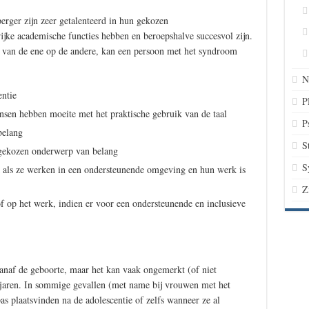
ger zijn zeer getalenteerd in hun gekozen
ijke academische functies hebben en beroepshalve succesvol zijn.
n van de ene op de andere, kan een persoon met het syndroom
N
ntie
P
sen hebben moeite met het praktische gebruik van de taal
P
belang
S
 gekozen onderwerp van belang
S
 als ze werken in een ondersteunende omgeving en hun werk is
Z
f op het werk, indien er voor een ondersteunende en inclusieve
naf de geboorte, maar het kan vaak ongemerkt (of niet
oljaren. In sommige gevallen (met name bij vrouwen met het
s plaatsvinden na de adolescentie of zelfs wanneer ze al