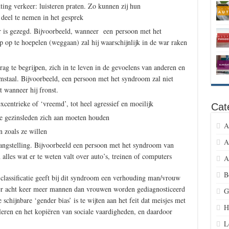
ing verkeer: luisteren praten. Zo kunnen zij hun
deel te nemen in het gesprek
 er is gezegd. Bijvoorbeeld, wanneer een persoon met het
op te hoepelen (weggaan) zal hij waarschijnlijk in de war raken
g te begrijpen, zich in te leven in de gevoelens van anderen en
staal. Bijvoorbeeld, een persoon met het syndroom zal niet
t wanneer hij fronst.
xcentrieke of ‘vreemd’, tot heel agressief en moeilijk
Cat
le gezinsleden zich aan moeten houden
A
n zoals ze willen
A
langstelling. Bijvoorbeeld een persoon met het syndroom van
 alles wat er te weten valt over auto’s, treinen of computers
A
B
lassificatie geeft bij dit syndroom een verhouding man/vrouw
veer acht keer meer mannen dan vrouwen worden gediagnosticeerd
G
chijnbare ‘gender bias’ is te wijten aan het feit dat meisjes met
H
leren en het kopiëren van sociale vaardigheden, en daardoor
L