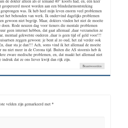
am de dokter alleen als er iemand 40° koorts had, en, één keer
ct geopereerd moest worden aan een blindedarmontsteking
t gesprongen was. Ik heb heel mijn leven enorm veel problemen
met het behouden van werk. Ik ondervind dagelijks problemen
n gewoon niet begrijp. Maar, dokters vinden het niet de moeite
e doen. Rode neuzen dag voor tieners die mentale problemen
uur geen internet hebben, dat gaat allemaal ,daar verzamelen ze
r, mentaal gekwetste ouderen ,daar is geen tijd of geld voor!!!
huisartsen zeggen gewoon: je bent al zo oud, het zal verder ook
n, daar sta je dan!!! Ach, soms vind ik het allemaal de moeite
r nu niet meer in de Corona tijd. Buiten die AS stoornis heb ik
ere zware medische problemen, en, dat maakt het allemaal niet
 indruk dat ze ons liever kwijt dan rijk zijn.
Beantwoorden
*
iste velden zijn gemarkeerd met