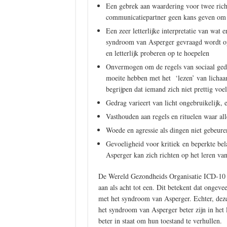
Een gebrek aan waardering voor twee richt
communicatiepartner geen kans geven om 
Een zeer letterlijke interpretatie van wat
syndroom van Asperger gevraagd wordt op 
en letterlijk proberen op te hoepelen
Onvermogen om de regels van sociaal gedra
moeite hebben met het ‘lezen’ van lichaam
begrijpen dat iemand zich niet prettig voel
Gedrag varieert van licht ongebruikelijk, e
Vasthouden aan regels en rituelen waar al
Woede en agressie als dingen niet gebeure
Gevoeligheid voor kritiek en beperkte be
Asperger kan zich richten op het leren van
De Wereld Gezondheids Organisatie ICD-10 c
aan als acht tot een. Dit betekent dat onge
met het syndroom van Asperger. Echter, deze s
het syndroom van Asperger beter zijn in het 
beter in staat om hun toestand te verhullen.