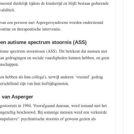
stal duidelijk tijdens de kindertijd en blijft bestaan gedurende
aliditeit.
n van een persoon met Aspergersyndroom worden ondersteund
outine en therapeutische interventie.
een autisme spectrum stoornis (ASS)
tisme spectrum stoornissen (ASS). Dit betekent dat mensen met
aan gedragingen en sociale vaardigheden kunnen hebben, en geen
enschappen.
n hebben als hun collega’s, terwijl anderen ‘vreemd’ gedrag
rschillend zijn van hun leeftijdsgenoten.
 van Asperger
sstoornis in 1994. Voorafgaand daaraan, werd iemand met het
ongezellig beschouwd. Bij sommige mensen werd een verkeerde
compulsieve” psychiatrische stoornis of gewoon gezien als