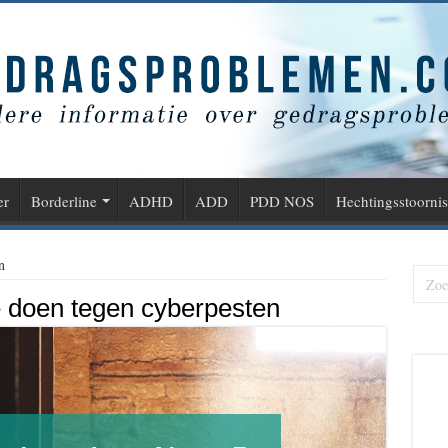
er
Borderline
ADHD
ADD
PDD NOS
Hechtingsstoornis
n
e doen tegen cyberpesten