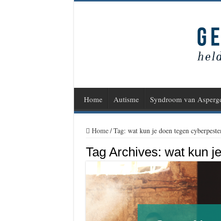
Home
Autisme
Syndroom van Asperg
Home
/
Tag:
wat kun je doen tegen cyberpeste
Tag Archives:
wat kun j