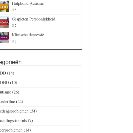
Hulphond Autisme
5
Gespleten Persoonlijkheid
2
Klinische depressie
2
egorieën
DD
(14)
DHD
(10)
utisme
(26)
orderline
(22)
edragsproblemen
(34)
echtingsstoornis
(7)
eerproblemen
(14)