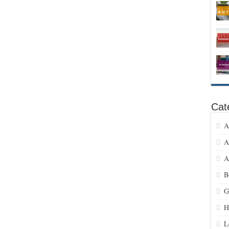
Cat
A
A
A
B
G
H
L