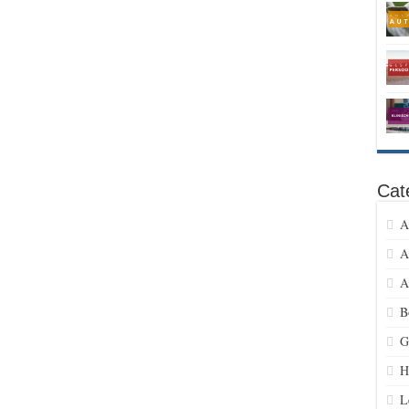
Cat
A
A
A
B
G
H
L