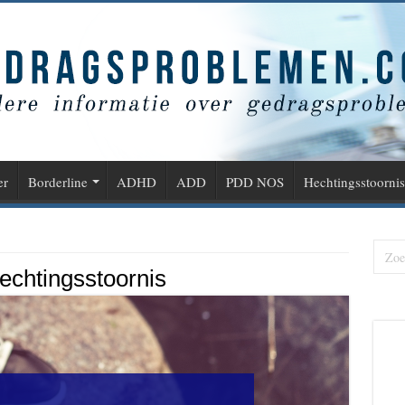
er
Borderline
ADHD
ADD
PDD NOS
Hechtingsstoornis
hechtingsstoornis