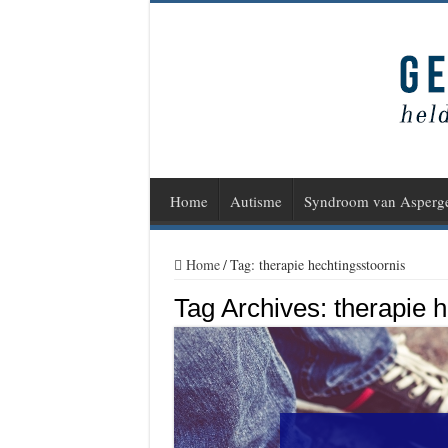
Home
Autisme
Syndroom van Asperg
Home
/
Tag:
therapie hechtingsstoornis
Tag Archives:
therapie 