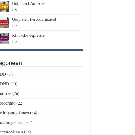
Hulphond Autisme
5
Gespleten Persoonlijkheid
2
Klinische depressie
2
egorieën
DD
(14)
DHD
(10)
utisme
(26)
orderline
(22)
edragsproblemen
(34)
echtingsstoornis
(7)
eerproblemen
(14)